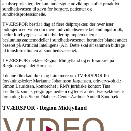
analyseprojekter, der kan understøtte udviklingen af et proaktivt
sundhedsvæsen til gavn for borgere, patienter og
sundhedsprofessionelle.
TVÆRSPOR består i dag af flere delprojekter, der hver især
bidrager med viden om mere individualiserede behandlingsforløb,
bedre forebyggelse samt udvikler og implementerer
beslutningsstøttemodeller i sundhedsvæsenet, herunder blandt andet
baseret på Artificial Intelligens (AI). Dette skal alt sammen bidrage
til transformationen af sundhedsvæsenet.
TVÆRSPOR dækker Region Midtjylland og er forankret på
Regionshospitalet Horsens.
I denne film kan du se og høre mere om TVÆRSPOR fra
forskningsleder: Marianne Johannson Jørgensen, erhvervs-ph.d.:
Simon Lauridsen, kontorchef i RM's juridiske kontor: Tina
Leutholtz samt styregruppemedlem og leder af den tværsektorielle
forskning hos Steno Diabetes Center Aarhus: Annelli Sandbæk.
TVÆRSPOR - Region Midtjylland