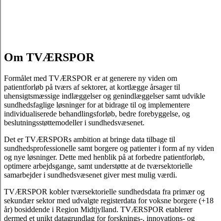
Om TVÆRSPOR
Formålet med TVÆRSPOR er at generere ny viden om
patientforløb på tværs af sektorer, at kortlægge årsager til
uhensigtsmæssige indlæggelser og genindlæggelser samt udvikle
sundhedsfaglige løsninger for at bidrage til og implementere
individualiserede behandlingsforløb, bedre forebyggelse, og
beslutningsstøttemodeller i sundhedsvæsenet.
Det er TVÆRSPORs ambition at bringe data tilbage til
sundhedsprofessionelle samt borgere og patienter i form af ny viden
og nye løsninger. Dette med henblik på at forbedre patientforløb,
optimere arbejdsgange, samt understøtte at de tværsektorielle
samarbejder i sundhedsvæsenet giver mest mulig værdi.
TVÆRSPOR kobler tværsektorielle sundhedsdata fra primær og
sekundær sektor med udvalgte registerdata for voksne borgere (+18
år) bosiddende i Region Midtjylland. TVÆRSPOR etablerer
dermed et unikt datagrundlag for forsknings-, innovations- og