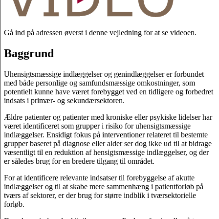
Gå ind på adressen øverst i denne vejledning for at se videoen.
Baggrund
Uhensigtsmæssige indlæggelser og genindlæggelser er forbundet
med både personlige og samfundsmæssige omkostninger, som
potentielt kunne have været forebygget ved en tidligere og forbedret
indsats i primær- og sekundærsektoren.
Ældre patienter og patienter med kroniske eller psykiske lidelser har
været identificeret som grupper i risiko for uhensigtsmæssige
indlæggelser. Ensidigt fokus på interventioner relateret til bestemte
grupper baseret på diagnose eller alder ser dog ikke ud til at bidrage
væsentligt til en reduktion af hensigtsmæssige indlæggelser, og der
er således brug for en bredere tilgang til området.
For at identificere relevante indsatser til forebyggelse af akutte
indlæggelser og til at skabe mere sammenhæng i patientforløb på
tværs af sektorer, er der brug for større indblik i tværsektorielle
forløb.