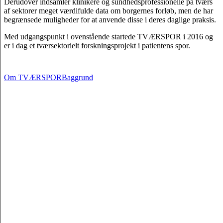
Derudover indsamler klinikere og sundhedsprofessionelle på tværs
af sektorer meget værdifulde data om borgernes forløb, men de har
begrænsede muligheder for at anvende disse i deres daglige praksis.
Med udgangspunkt i ovenstående startede TVÆRSPOR i 2016 og
er i dag et tværsektorielt forskningsprojekt i patientens spor.
Om TVÆRSPOR
Baggrund