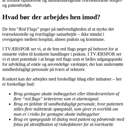
at fremme optimerede og sammenhængende tværsektorielle borger-
og patientforløb.
Hvad bør der arbejdes hen imod?
De fem “
Red Flags
” peger på nødvendigheden af at styrke det
tværsektorielle og tværfaglige samarbejde – ikke mindst i
overgangen mellem hospital, almen praksis og kommune.
I TVÆRSPOR ser vi, at de fem red flags peger på behovet for at
omsætte viden til konkrete handlinger i praksis. I TVÆRSPOR ser
vi et stort potentiale i at bruge red flags som et fælles udgangspunkt
for udvikling af enkle og anvendelige værktøjer, der kan understøtte
sundhedsfagligt personale på tværs af sektorer.
Konkret kan der arbejdes med forskellige tiltag eller indsatser – her
er forskellige bud:
Brug gentagne akutte indlæggelser eller tilstedeværelsen af
flere “red flags” kriterierne som et alarmsignal.
Brug en tjekliste til sundhedsfagligt personale, hvor patienten
stilles flere målrettede spørgsmål, som giver et overblik om
man er i risiko for
gentagne akutte indlæggelser
Brug en spørgeguide til dialog med patient og pårørende med
fokus på identifikation af risikofaktorer for at iværksætte