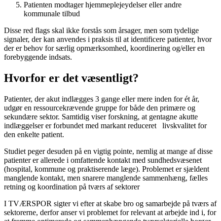
Patienten modtager hjemmeplejeydelser eller andre
kommunale tilbud
Disse red flags skal ikke forstås som årsager, men som tydelige
signaler, der kan anvendes i praksis til at identificere patienter, hvor
der er behov for særlig opmærksomhed, koordinering og/eller en
forebyggende indsats.
Hvorfor er det væsentligt?
Patienter, der akut indlægges 3 gange eller mere inden for ét år,
udgør en ressourcekrævende gruppe for både den primære og
sekundære sektor. Samtidig viser forskning, at gentagne akutte
indlæggelser er forbundet med markant reduceret livskvalitet for
den enkelte patient.
Studiet peger desuden på en vigtig pointe, nemlig at mange af disse
patienter er allerede i omfattende kontakt med sundhedsvæsenet
(hospital, kommune og praktiserende læge). Problemet er sjældent
manglende kontakt, men snarere manglende sammenhæng, fælles
retning og koordination på tværs af sektorer
I TVÆRSPOR sigter vi efter at skabe bro og samarbejde på tværs af
sektorerne, derfor anser vi problemet for relevant at arbejde ind i, for