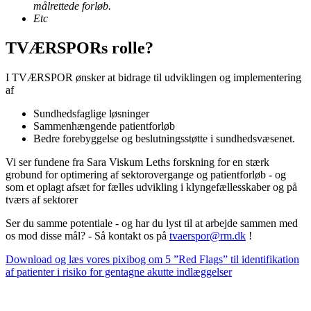
målrettede forløb.
Etc
TVÆRSPORs rolle?
I TVÆRSPOR ønsker at bidrage til udviklingen og implementering
af
Sundhedsfaglige løsninger
Sammenhængende patientforløb
Bedre forebyggelse og beslutningsstøtte i sundhedsvæsenet.
Vi ser fundene fra Sara Viskum Leths forskning for en stærk
grobund for optimering af sektorovergange og patientforløb - og
som et oplagt afsæt for fælles udvikling i klyngefællesskaber og på
tværs af sektorer
Ser du samme potentiale - og har du lyst til at arbejde sammen med
os mod disse mål? - Så kontakt os på
tvaerspor@rm.dk
!
Download og læs vores pixibog om 5 ”Red Flags” til identifikation
af patienter i risiko for gentagne akutte indlæggelser